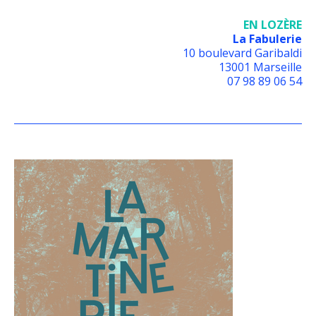
EN LOZÈRE
La Fabulerie
10 boulevard Garibaldi
13001 Marseille
07 98 89 06 54