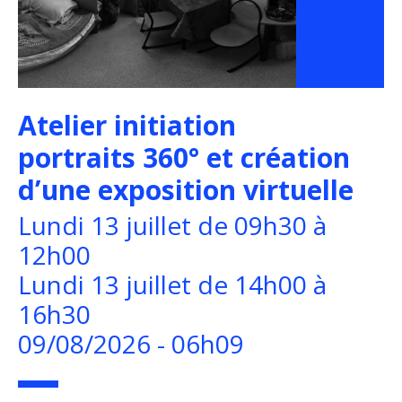
Atelier initiation
portraits 360° et création
d’une exposition virtuelle
Lundi 13 juillet de 09h30 à
12h00
Lundi 13 juillet de 14h00 à
16h30
09/08/2026 - 06h09