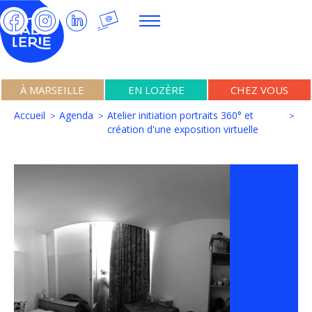
À MARSEILLE
EN LOZÈRE
CHEZ VOUS
Accueil
Agenda
Atelier initiation portraits 360° et
création d'une exposition virtuelle