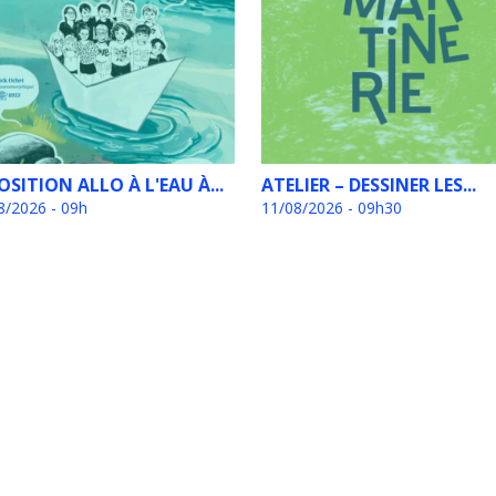
OSITION ALLO À L'EAU À...
ATELIER – DESSINER LES...
8/2026 - 09h
11/08/2026 - 09h30