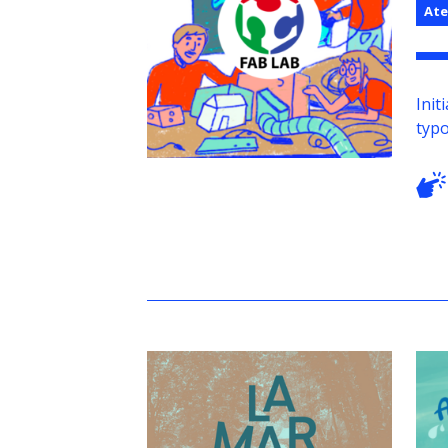
Ate
Init
typo