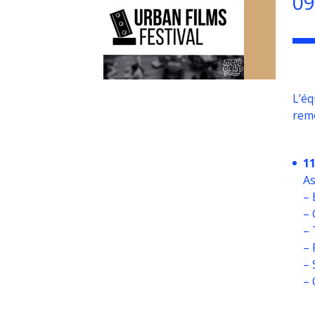
09
L’éq
reme
1
As
– 
– 
– 
– 
– 
– 