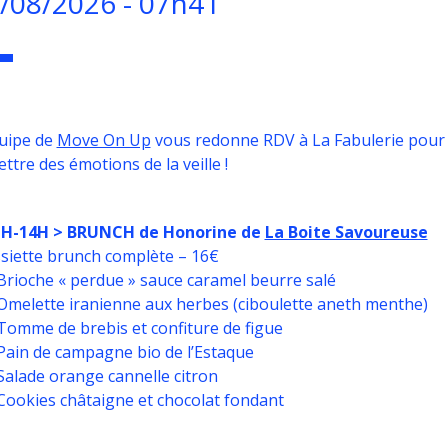
/08/2026 - 07h41
uipe de
Move On Up
vous redonne RDV à La Fabulerie pour u
ttre des émotions de la veille !
1H-14H > BRUNCH de Honorine de
La Boite Savoureuse
siette brunch complète – 16€
Brioche « perdue » sauce caramel beurre salé
Omelette iranienne aux herbes (ciboulette aneth menthe)
Tomme de brebis et confiture de figue
Pain de campagne bio de l’Estaque
Salade orange cannelle citron
Cookies châtaigne et chocolat fondant