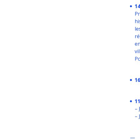
1
Pr
hi
le
ré
en
vi
Po
16
1
–
–
—