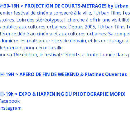
4H30-16H > PROJECTION DE COURTS-METRAGES by
Urban 
emier festival de cinéma consacré à la ville, l’Urban Films Fe
stoires. Loin des stéréotypes, il cherche à offrir une visibilit
s publics aux cultures urbaines. Depuis 2005, l’Urban Films 
férence dédié au cinéma et aux cultures urbaines. Sa compé
 lumière les réalisateur.rice.s de demain, et les encourage à 
lle/prenant pour décor la ville.
ur sa 16e édition, le festival s’étend sur toute l’année dans
H-19H > APERO DE FIN DE WEEKEND & Platines Ouvertes
1H-19h > EXPO & HAPPENING DU
PHOTOGRAPHE MOPIX
Facebook
Instagram