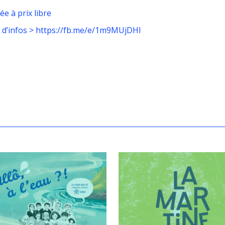
ée à prix libre
 d’infos > https://fb.me/e/1m9MUjDHl