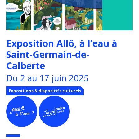
Exposition Allô, à l’eau à
Saint-Germain-de-
Calberte
Du 2 au 17 juin 2025
Expositions & dispositifs culturels