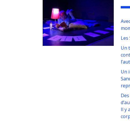
Avec
mome
Les 
Un t
cont
l’au
Un i
Sand
repr
Des 
d’au
Il y
corp