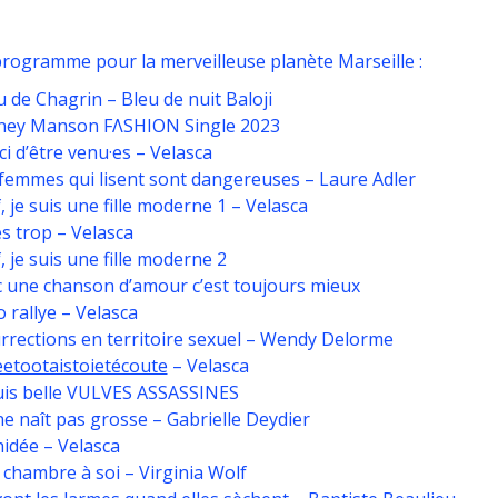
rogramme pour la merveilleuse planète Marseille :
 de Chagrin – Bleu de nuit Baloji
tney Manson FΛSHION Single 2023
i d’être venu·es – Velasca
femmes qui lisent sont dangereuses – Laure Adler
, je suis une fille moderne 1 – Velasca
s trop – Velasca
, je suis une fille moderne 2
 une chanson d’amour c’est toujours mieux
 rallye – Velasca
rrections en territoire sexuel – Wendy Delorme
etootaistoietécoute
– Velasca
uis belle VULVES ASSASSINES
e naît pas grosse – Gabrielle Deydier
idée – Velasca
chambre à soi – Virginia Wolf