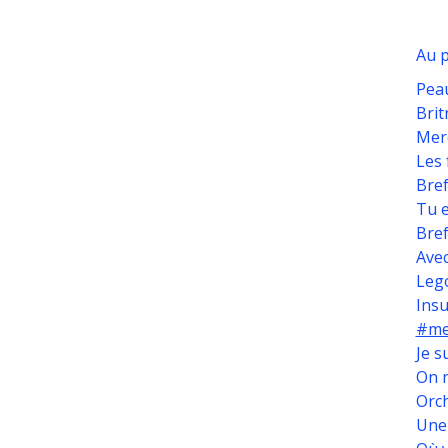
Au p
Peau
Bri
Merc
Les 
Bref
Tu e
Bref
Avec
Lego
Insu
#me
Je s
On n
Orch
Une 