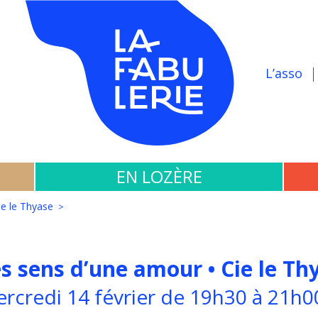
L’asso
EN LOZÈRE
ie le Thyase
s sens d’une amour • Cie le Th
rcredi 14 février de 19h30 à 21h0