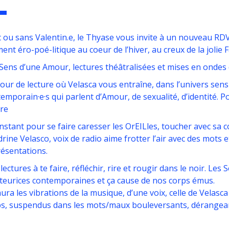
 ou sans Valentin.e, le Thyase vous invite à un nouveau RDV
nt éro-poé-litique au coeur de l’hiver, au creux de la jolie 
Sens d’une Amour, lectures théâtralisées et mises en ondes 
our de lecture où Velasca vous entraîne, dans l’univers sens
emporain·e·s qui parlent d’Amour, de sexualité, d’identité. P
tre
nstant pour se faire caresser les OrEILles, toucher avec s
rine Velasco, voix de radio aime frotter l’air avec des mots
ésentations.
lectures à te faire, réfléchir, rire et rougir dans le noir. Le
teurices contemporaines et ça cause de nos corps émus.
 aura les vibrations de la musique, d’une voix, celle de Velasca
s, suspendus dans les mots/maux bouleversants, dérangea