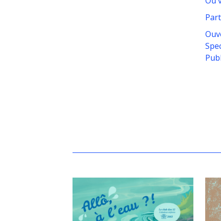
Où v
Part
Ouve
Spec
Publ