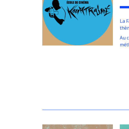
La F
thè
Au 
méth