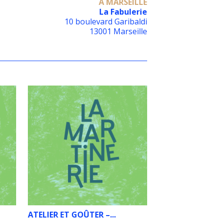
À MARSEILLE
La Fabulerie
10 boulevard Garibaldi
13001 Marseille
ATELIER ET GOÛTER –...