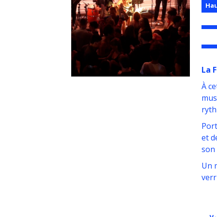
Hau
La 
À ce
musi
ryth
Port
et d
son 
Un m
verr