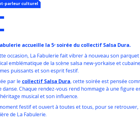
t-parleur culturel
Fabulerie
accueille la 5ᵉ soirée du collectif Salsa Dura.
tte occasion, La Fabulerie fait vibrer à nouveau son parque
cal emblématique de la scène salsa new-yorkaise et cubain
mes puissants et son esprit festif.
ée par le
collectif Salsa Dura
, cette soirée est pensée co
e danse. Chaque rendez-vous rend hommage à une figure em
héritage musical et son influence.
oment festif et ouvert à toutes et tous, pour se retrouver, s
ière de La Fabulerie.