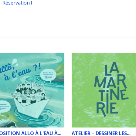
Réservation !
OSITION ALLO À L'EAU À...
ATELIER – DESSINER LES...