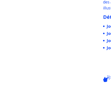
des 
illu
Dét
Jo
Jo
Jo
Jo