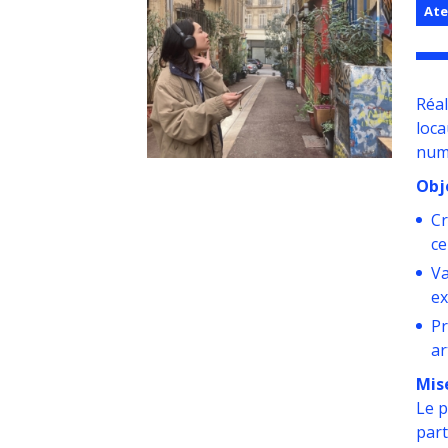
Ate
Réal
loca
num
Obje
Cr
ce
Va
ex
Pr
ar
Mis
Le p
part