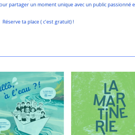
our partager un moment unique avec un public passionné et 
Réserve ta place ( c'est gratuit) !