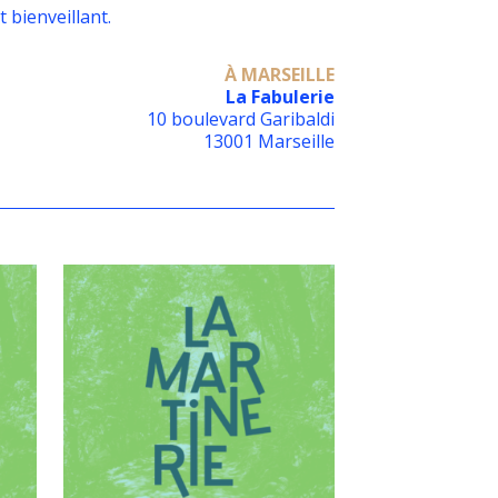
bienveillant.
À MARSEILLE
La Fabulerie
10 boulevard Garibaldi
13001 Marseille