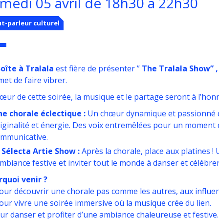
medi 05 avril de 18h30 à 22h30
t-parleur culturel
oîte à Tralala
est fière de présenter ”
The Tralala Show” ,
et de faire vibrer.
œur de cette soirée, la musique et le partage seront à l’honn
e chorale éclectique :
Un chœur dynamique et passionné qu
iginalité et énergie. Des voix entremêlées pour un moment 
mmunicative.
 Sélecta Artie Show :
Après la chorale, place aux platines 
ambiance festive et inviter tout le monde à danser et célébr
quoi venir ?
our découvrir une chorale pas comme les autres, aux influen
our vivre une soirée immersive où la musique crée du lien.
our danser et profiter d’une ambiance chaleureuse et festive.