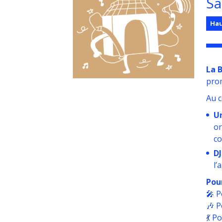
Sa
Hau
La B
prom
Au c
Un
or
co
DJ
l’
Pour
🎤 P
🎶 P
💃 P