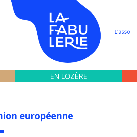
L’asso
EN LOZÈRE
nion européenne