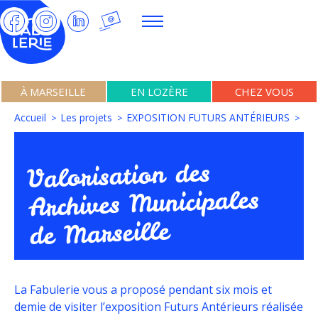
À MARSEILLE
EN LOZÈRE
CHEZ VOUS
Accueil
Les projets
EXPOSITION FUTURS ANTÉRIEURS
Valorisation des
Archives Municipales
de Marseille
La Fabulerie vous a proposé pendant six mois et
demie de visiter l’exposition Futurs Antérieurs réalisée