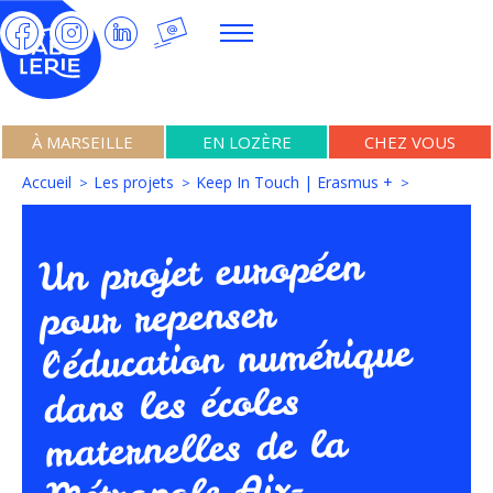
À MARSEILLE
EN LOZÈRE
CHEZ VOUS
Accueil
Les projets
Keep In Touch | Erasmus +
Un projet européen
pour repenser
l'éducation numérique
dans les écoles
maternelles de la