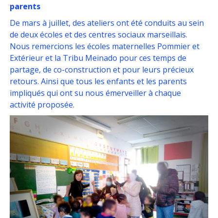
parents
De mars à juillet, des ateliers ont été conduits au sein
de deux écoles et des centres sociaux marseillais.
Nous remercions les écoles maternelles Pommier et
Extérieur et la Tribu Meinado pour ces temps de
partage, de co-construction et pour leurs précieux
retours. Ainsi que tous les enfants et les parents
impliqués qui ont su nous émerveiller à chaque
activité proposée.