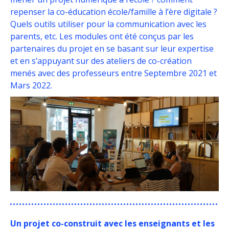
repenser la co-éducation école/famille à l’ère digitale ?
Quels outils utiliser pour la communication avec les
parents, etc. Les modules ont été conçus par les
partenaires du projet en se basant sur leur expertise
et en s’appuyant sur des ateliers de co-création
menés avec des professeurs entre Septembre 2021 et
Mars 2022.
Un projet co-construit avec les enseignants et les