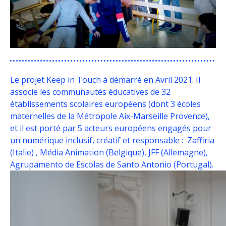
Le projet Keep in Touch à démarré en Avril 2021.
Il
associe les communautés éducatives de 32
établissements scolaires européens (dont 3 écoles
maternelles de la Métropole Aix-Marseille Provence),
et il
est porté par 5 acteurs européens engagés pour
un numérique inclusif, créatif et responsable :
Zaffiria
(Italie) ,
Média Animation
(Belgique),
JFF
(Allemagne),
Agrupamento de Escolas de Santo Antonio
(Portugal).