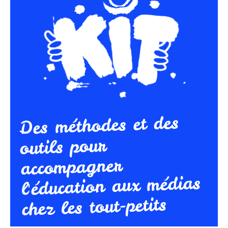
Des méthodes et des
outils pour
accompagner
l'éducation aux médias
chez les tout-petits