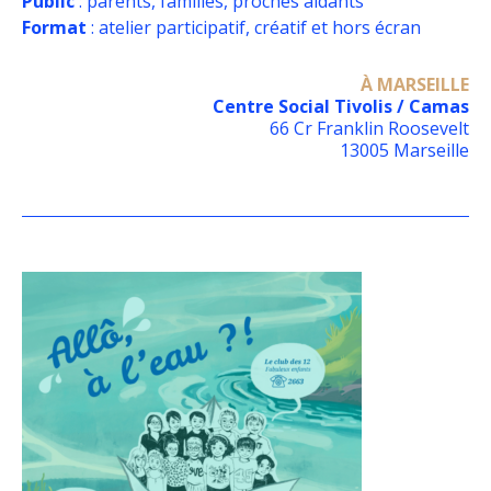
Public
: parents, familles, proches aidants
Format
: atelier participatif, créatif et hors écran
À MARSEILLE
Centre Social Tivolis / Camas
66 Cr Franklin Roosevelt
13005 Marseille