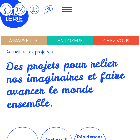
À MARSEILLE
EN LOZÈRE
CHEZ VOUS
Accueil
Les projets
Des projets pour relier
nos imaginaires et faire
avancer le monde
ensemble.
Résidences
Ateliers &