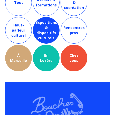
Tout
&
formations
cocréation
Expositions
Haut-
&
Rencontres
parleur
dispositifs
pros
culturel
culturels
À
En
Chez
Marseille
Lozère
vous